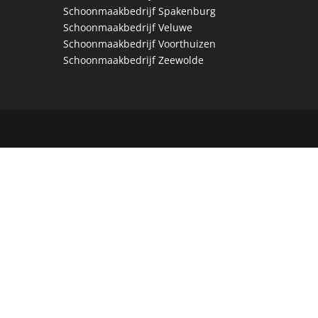
Schoonmaakbedrijf Spakenburg
Schoonmaakbedrijf Veluwe
Schoonmaakbedrijf Voorthuizen
Schoonmaakbedrijf Zeewolde